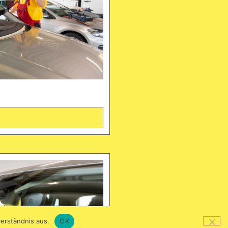
erständnis aus.
OK